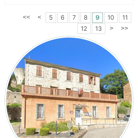
5
6
7
8
9
10
11
<<
<
12
13
>
>>