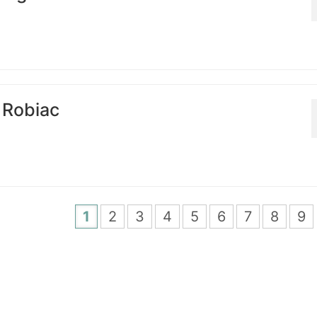
 Robiac
1
2
3
4
5
6
7
8
9