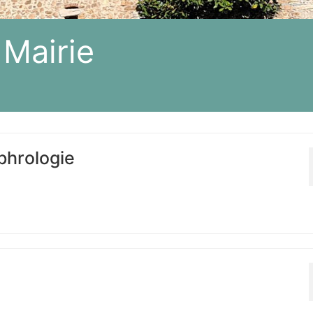
 Mairie
ophrologie