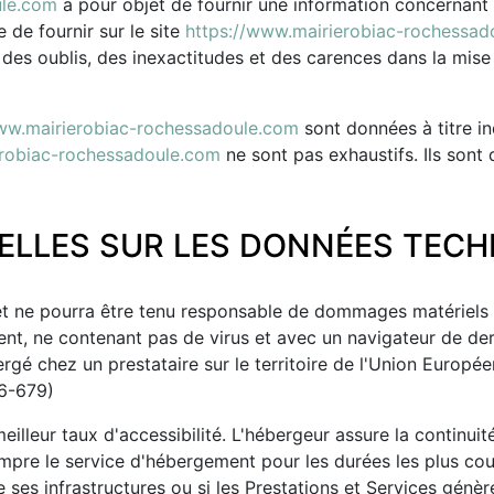
ule.com
a pour objet de fournir une information concernant
 de fournir sur le site
https://www.mairierobiac-rochessad
des oublis, des inexactitudes et des carences dans la mise à 
ww.mairierobiac-rochessadoule.com
sont données à titre ind
erobiac-rochessadoule.com
ne sont pas exhaustifs. Ils sont
ELLES SUR LES DONNÉES TECH
et ne pourra être tenu responsable de dommages matériels liés 
cent, ne contenant pas de virus et avec un navigateur de der
rgé chez un prestataire sur le territoire de l'Union Euro
16-679)
meilleur taux d'accessibilité. L'hébergeur assure la continui
errompre le service d'hébergement pour les durées les plus 
e ses infrastructures ou si les Prestations et Services génèr