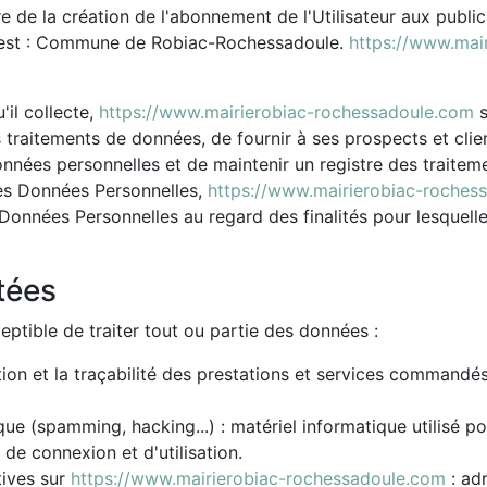
 de la création de l'abonnement de l'Utilisateur aux public
s est : Commune de Robiac-Rochessadoule.
https://www.mai
il collecte,
https://www.mairierobiac-rochessadoule.com
s
 ses traitements de données, de fournir à ses prospects et cli
onnées personnelles et de maintenir un registre des traitem
es Données Personnelles,
https://www.mairierobiac-roches
 Données Personnelles au regard des finalités pour lesquell
tées
eptible de traiter tout ou partie des données :
stion et la traçabilité des prestations et services commandés
que (spamming, hacking...) : matériel informatique utilisé po
 de connexion et d'utilisation.
tives sur
https://www.mairierobiac-rochessadoule.com
: ad